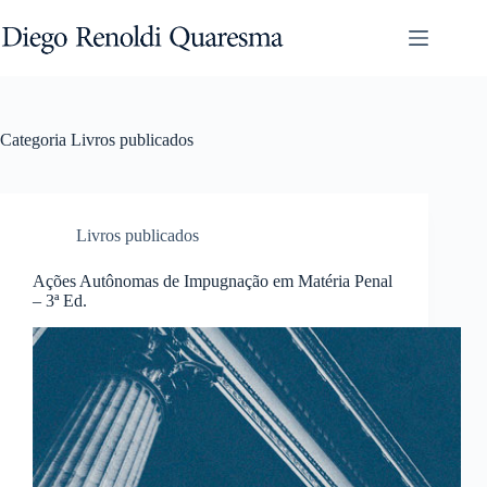
Pular
para
o
conteúdo
Categoria
Livros publicados
Livros publicados
Ações Autônomas de Impugnação em Matéria Penal
– 3ª Ed.